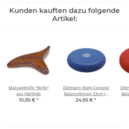
Kunden kauften dazu folgende
Artikel:
Massagehilfe "Birdy"
Dittmann Body-Concept
Ditt
aus Hartholz
Balancekissen 33cm in
Bal
blau mit Pumpe
10,95 €
*
24,95 €
*