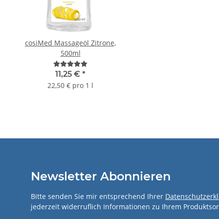
cosiMed Massageöl Zitrone,
Loser Klettercha
500ml
ab
2,00 €
*
11,25 €
*
22,50 € pro 1 l
Newsletter Abonnieren
Bitte senden Sie mir entsprechend Ihrer
Datenschutzerk
jederzeit widerruflich Informationen zu Ihrem Produktsor