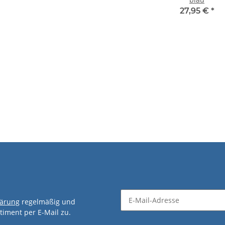
27,95 €
*
lk
CM-Band 8-Loop 7 kg
cosiMed Ma
10,80 €
*
1
22,5
lärung
regelmäßig und
timent per E-Mail zu.
Newsletter Abonnieren