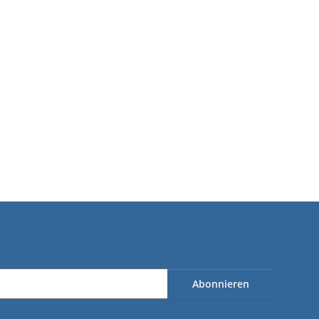
ssageöl Zitrone,
Loser Kletterchalk
500ml
ab
2,00 €
*
1,25 €
*
0 € pro 1 l
Abonnieren