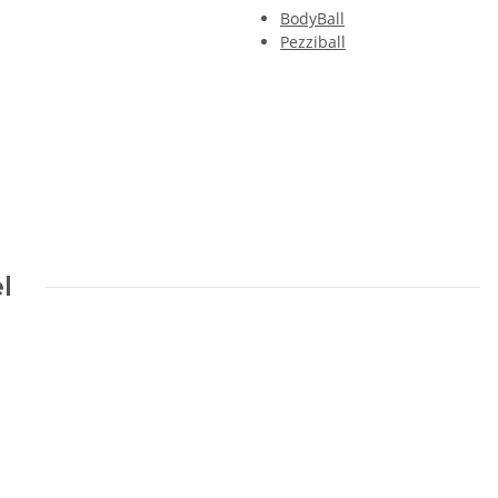
BodyBall
Pezziball
l