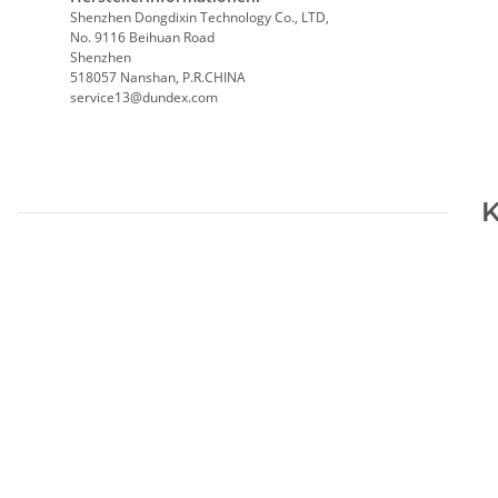
Shenzhen Dongdixin Technology Co., LTD,
No. 9116 Beihuan Road
Shenzhen
518057 Nanshan, P.R.CHINA
service13@dundex.com
K