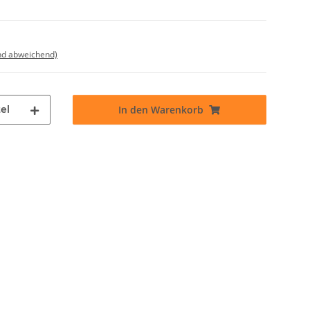
nd abweichend)
el
In den Warenkorb