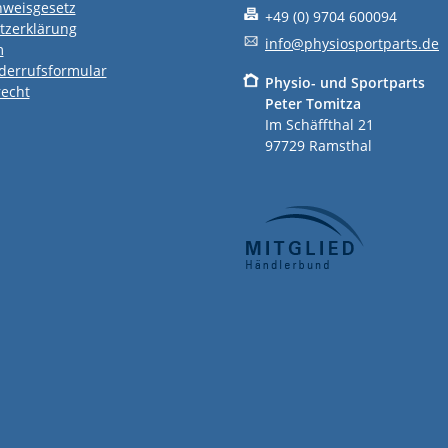
nweisgesetz
+49 (0) 9704 600094
tzerklärung
info@physiosportparts.de
m
derrufsformular
P
hysio- und Sportparts
recht
Peter Tomitza
Im Schäffthal 21
97729 Ramsthal