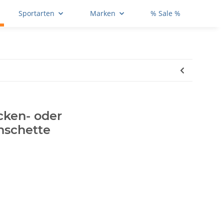
Sportarten
Marken
% Sale %
cken- oder
schette