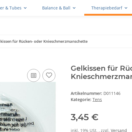
er & Tubes
Balance & Ball
Therapiebedarf
lkissen für Rücken- oder Knieschmerzmanschette
Gelkissen für Rü
Knieschmerzman
Artikelnummer:
D011146
Kategorie:
Tens
3,45 €
inkl. 19% USt. , zzgl.
Versand