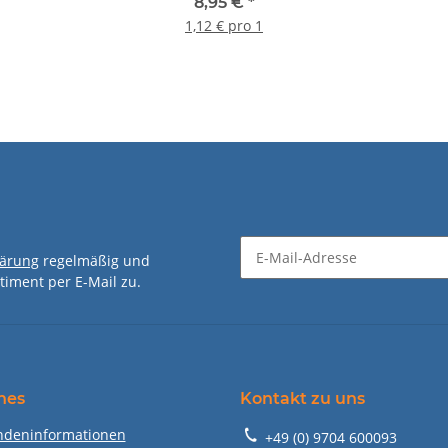
8,95 €
*
1,12 € pro 1
lärung
regelmäßig und
timent per E-Mail zu.
Newsletter Abonnieren
hes
Kontakt zu uns
ndeninformationen
+49 (0) 9704 600093