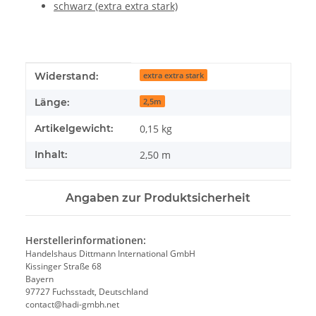
schwarz (extra extra stark)
Produkteigenschaft
Wert
Widerstand:
extra extra stark
Länge:
2,5m
Artikelgewicht:
0,15
kg
Inhalt:
2,50 m
Angaben zur Produktsicherheit
Herstellerinformationen:
Handelshaus Dittmann International GmbH
Kissinger Straße 68
Bayern
97727 Fuchsstadt, Deutschland
contact@hadi-gmbh.net