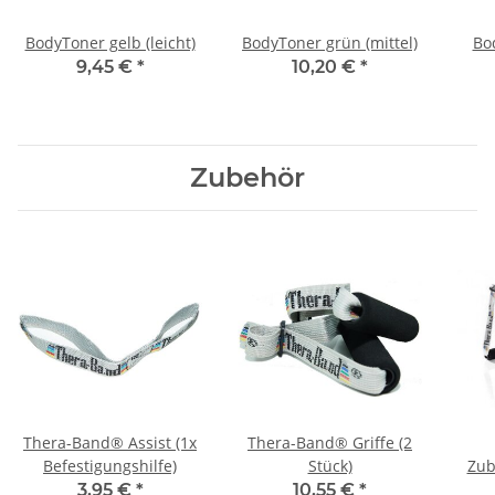
BodyToner gelb (leicht)
BodyToner grün (mittel)
Bod
9,45 €
*
10,20 €
*
Zubehör
Thera-Band® Assist (1x
Thera-Band® Griffe (2
Befestigungshilfe)
Stück)
Zub
T
3,95 €
*
10,55 €
*