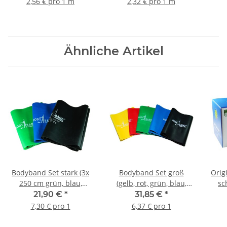
2,56 € pro 1 m
2,32 € pro 1 m
Ähnliche Artikel
Bodyband Set stark (3x
Bodyband Set groß
Orig
250 cm grün, blau,
(gelb, rot, grün, blau,
sc
schwarz)
schwarz)
21,90 €
*
31,85 €
*
7,30 € pro 1
6,37 € pro 1