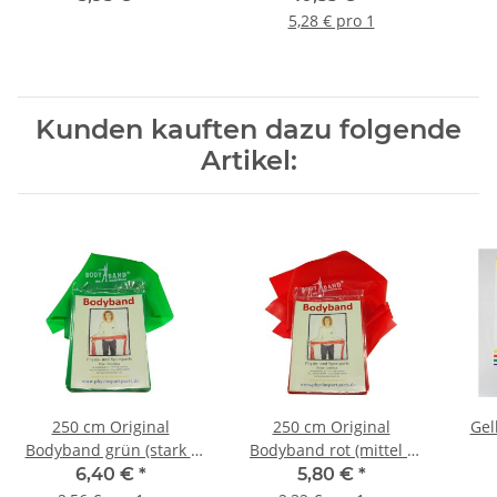
5,28 € pro 1
Kunden kauften dazu folgende
Artikel:
250 cm Original
250 cm Original
Gel
Bodyband grün (stark -
Bodyband rot (mittel -
0,25mm)
0,20mm)
6,40 €
*
5,80 €
*