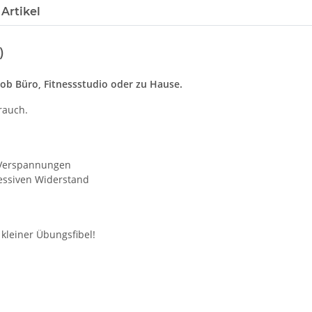
Artikel
)
 ob Büro, Fitnessstudio oder zu Hause.
rauch.
n Verspannungen
essiven Widerstand
 kleiner Übungsfibel!