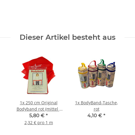
Dieser Artikel besteht aus
1x
250 cm Original
1x
BodyBand-Tasche,
Bodyband rot (mittel -
rot
0,20mm)
5,80 €
*
4,10 €
*
2,32 € pro 1 m