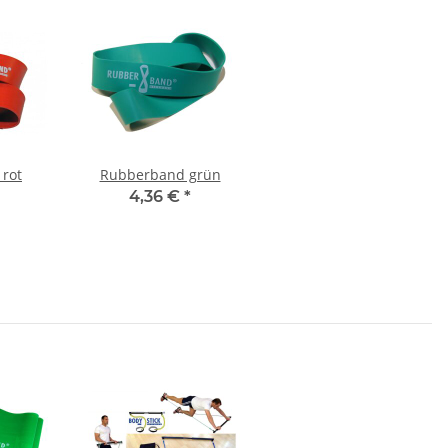
rot
Rubberband grün
4,36 €
*