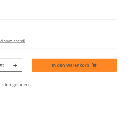
nd abweichend)
et
In den Warenkorb
den geladen ...