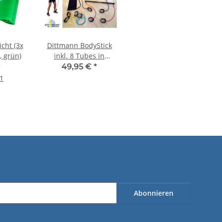
cht (3x
Dittmann BodyStick
, grün)
inkl. 8 Tubes in
Aufbewahrungstasche
*
49,95 €
*
 1
Abonnieren