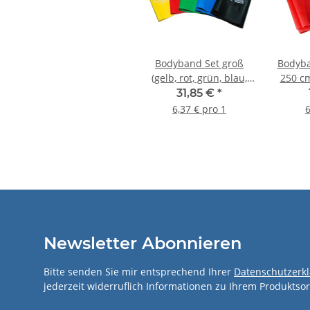
Bodyband Set groß
Bodyba
(gelb, rot, grün, blau,
250 cm
schwarz)
31,85 €
*
6,37 € pro 1
6
Newsletter Abonnieren
Bitte senden Sie mir entsprechend Ihrer
Datenschutzerk
jederzeit widerruflich Informationen zu Ihrem Produktsor