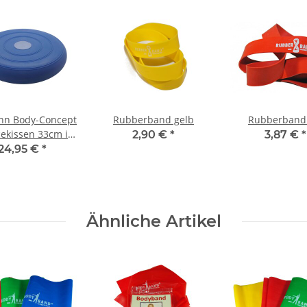
nn Body-Concept
Rubberband gelb
Rubberband 
ekissen 33cm in
2,90 €
*
3,87 €
*
au mit Pumpe
24,95 €
*
Ähnliche Artikel