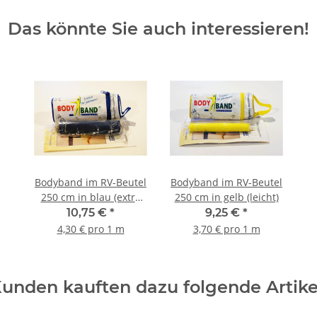
Das könnte Sie auch interessieren!
Bodyband im RV-Beutel
Bodyband im RV-Beutel
250 cm in blau (extra
250 cm in gelb (leicht)
stark)
10,75 €
*
9,25 €
*
4,30 € pro 1 m
3,70 € pro 1 m
unden kauften dazu folgende Artike