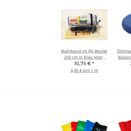
Bodyband im RV-Beutel
Dittma
250 cm in blau (extra
Balanc
stark)
bl
10,75 €
*
4,30 € pro 1 m