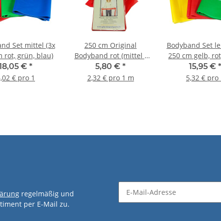
nd Set mittel (3x
250 cm Original
Bodyband Set lei
 rot, grün, blau)
Bodyband rot (mittel -
250 cm gelb, rot
0,20mm)
18,05 €
*
5,80 €
*
15,95 €
,02 € pro 1
2,32 € pro 1 m
5,32 € pro
lärung
regelmäßig und
timent per E-Mail zu.
Newsletter Abonnieren